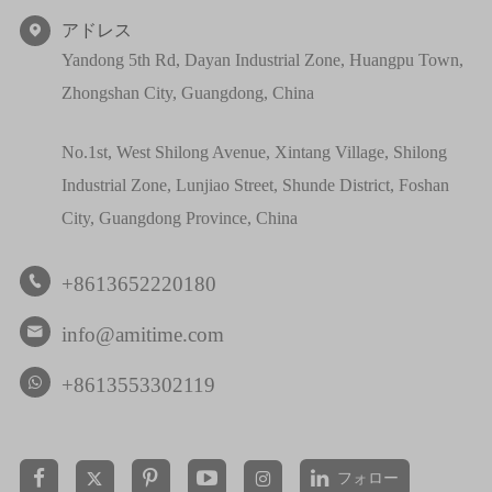
アドレス

Yandong 5th Rd, Dayan Industrial Zone, Huangpu Town,
Zhongshan City, Guangdong, China
No.1st, West Shilong Avenue, Xintang Village, Shilong
Industrial Zone, Lunjiao Street, Shunde District, Foshan
City, Guangdong Province, China
+8613652220180

info@amitime.com

+8613553302119
フォロー

