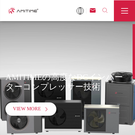



AMITIMEの高度なDCインバー
ターコンプレッサー技術
VIEW MORE
