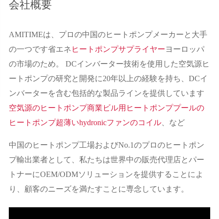
会社概要
AMITIMEは、プロの中国のヒートポンプメーカーと大手
の一つです
省エネ
ヒートポンプサプライヤー
ヨーロッパ
の市場のため。 DCインバーター技術を使用した空気源ヒ
ートポンプの研究と開発に20年以上の経験を持ち、DCイ
ンバーターを含む包括的な製品ラインを提供しています
空気源のヒートポンプ
商業ビル用ヒートポンプ
プールの
ヒートポンプ
超薄いhydronicファンのコイル
、など
中国のヒートポンプ工場およびNo.1のプロのヒートポン
プ輸出業者として、私たちは世界中の販売代理店とパー
トナーにOEM/ODMソリューションを提供することによ
り、顧客のニーズを満たすことに専念しています。