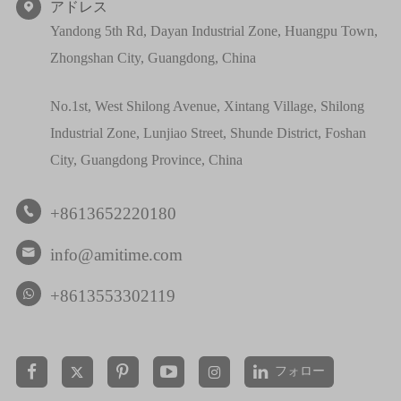
アドレス

Yandong 5th Rd, Dayan Industrial Zone, Huangpu Town,
Zhongshan City, Guangdong, China
No.1st, West Shilong Avenue, Xintang Village, Shilong
Industrial Zone, Lunjiao Street, Shunde District, Foshan
City, Guangdong Province, China
+8613652220180

info@amitime.com

+8613553302119
フォロー

