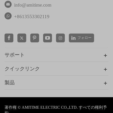
info@amitime.com

+8613553302119
フォロー


サポート
クイックリンク
製品
著作権 ©
AMITIME ELECTRIC CO.,LTD.
すべての権利予
約.