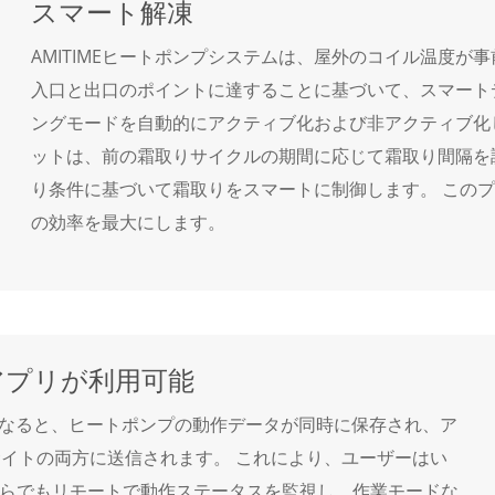
スマート解凍
AMITIMEヒートポンプシステムは、屋外のコイル温度が
入口と出口のポイントに達することに基づいて、スマート
ングモードを自動的にアクティブ化および非アクティブ化
ットは、前の霜取りサイクルの期間に応じて霜取り間隔を
り条件に基づいて霜取りをスマートに制御します。 この
の効率を最大にします。
& アプリが利用可能
効になると、ヒートポンプの動作データが同時に保存され、ア
サイトの両方に送信されます。 これにより、ユーザーはい
らでもリモートで動作ステータスを監視し、作業モードな