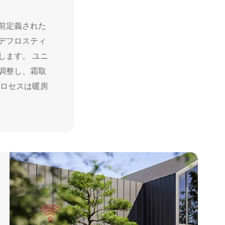
事前定義された
デフロスティ
します。 ユニ
調整し、霜取
プロセスは暖房