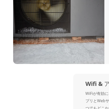
Wifi 
WiFiが有
プリとWeb
つでもどこか