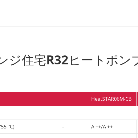
CBレンジ住宅R32ヒートポン
HeatSTAR06M-CB
5 °C)
-
A ++/A ++