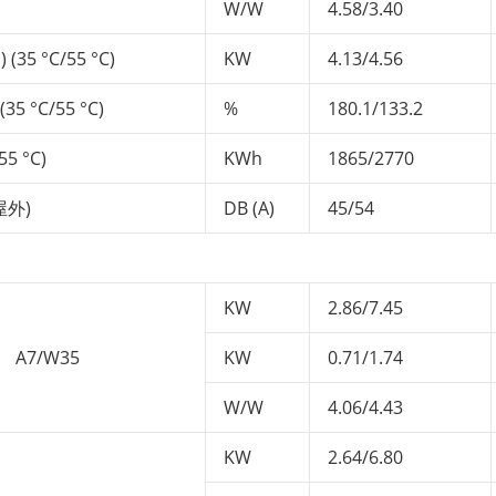
W/W
4.58/3.40
 °C/55 °C)
KW
4.13/4.56
 °C/55 °C)
%
180.1/133.2
 °C)
KWh
1865/2770
屋外)
DB (A)
45/54
KW
2.86/7.45
A7/W35
KW
0.71/1.74
W/W
4.06/4.43
KW
2.64/6.80