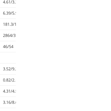
4.61/3.32
4.60/3.36
4.70/3.24
6.39/5.97
8.79/7.07
11.60/11.04
181.3/129.6
181.2/131.5
185.1/126.6
2864/3720
3944/4345
5096/7039
46/54
46/54
40/57
3.52/9.22
4.49/11.7
6.02/15.5
0.82/2.14
0.99/2.77
1.42/3.38
4.31/4.59
4.22/4.64
4.23/4.96
3.16/8.68
3.85/11.3
5.32/14.5