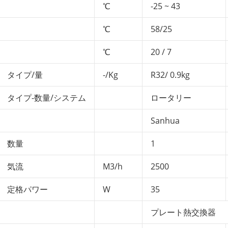
℃
-25 ~ 43
℃
58/25
℃
20 / 7
タイプ/量
-/Kg
R32/ 0.9kg
タイプ-数量/システム
ロータリー
Sanhua
数量
1
気流
M3/h
2500
定格パワー
W
35
プレート熱交換器