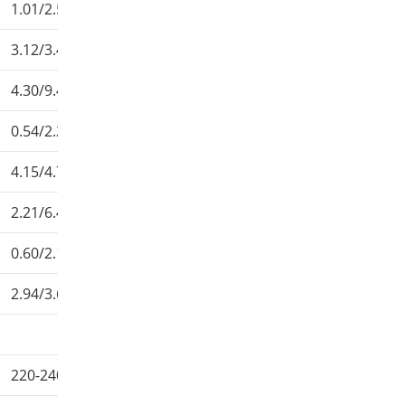
1.01/2.56
1.24/3.35
1.58/4.09
3.12/3.49
3.12/3.47
3.37/3.70
4.30/9.49
7.0/ 9.8
7.23/18.6
0.54/2.29
1.73/ 2.51
1.42/5.0
4.15/4.7
4.05 / 3.9
3.71/5.09
2.21/6.40
3.03/8.49
4.46/13.1
0.60/2.13
0.79/3.08
2.68/4.32
2.94/3.68
2.57/3.86
1.67/3.22
220-240/50/1
220-240/50/1
380-420/50/3