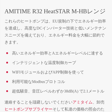
AMITIME R32 HeatSTAR M-HBレンジ
これらのヒートポンプは、EU規制の下でエネルギー効率
を達成し、高度なDCインバーター技術と低いメンテナン
スニーズを備えており、エネルギー料金を大幅に節約で
きます。
高いエネルギー効率とAエネルギーレベルに達する
インテリジェントな温度制御カーブ
WIFIモジュールおよびAPP制御を使って
利用可能なModbusプロトコル
超低騒音、音圧レベルわずか38dB(A) で2.1メートル
連絡することを躊躇しないでください
アミタイム
、卸売
ヒートポンプサプライヤー
そして私達の価格の照会のた