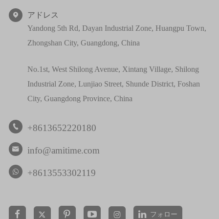
アドレス

Yandong 5th Rd, Dayan Industrial Zone, Huangpu Town,
Zhongshan City, Guangdong, China
No.1st, West Shilong Avenue, Xintang Village, Shilong
Industrial Zone, Lunjiao Street, Shunde District, Foshan
City, Guangdong Province, China
+8613652220180

info@amitime.com

+8613553302119
フォロー

