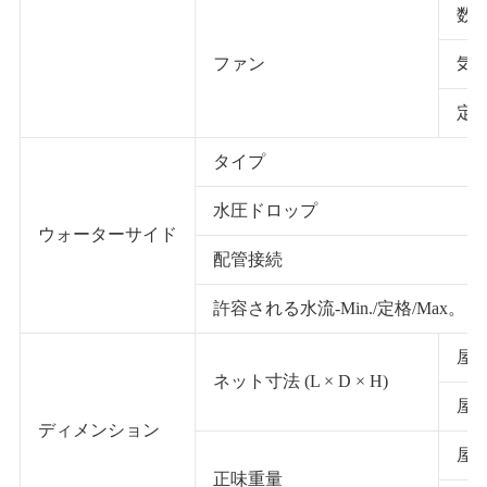
数
ファン
気
定
タイプ
水圧ドロップ
ウォーターサイド
配管接続
許容される水流-Min./定格/Max。
屋
ネット寸法 (L × D × H)
屋
ディメンション
屋
正味重量