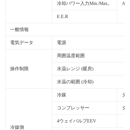
冷却パワー入力Min./Max。
A35
E.E.R
一般情報
電気データ
電源
周囲温度範囲
操作制限
水温レンジ (暖房)
水温の範囲 (冷却)
冷媒
タイ
コンプレッサー
タイ
4ウェイバルブEEV
冷媒側