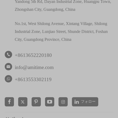
Yandong 5th Rd, Dayan Industrial Zone, Huangpu Town,
Zhongshan City, Guangdong, China
No.1st, West Shilong Avenue, Xintang Village, Shilong
Industrial Zone, Lunjiao Street, Shunde District, Foshan
City, Guangdong Province, China
+8613652220180

info@amitime.com

+8613553302119
フォロー

