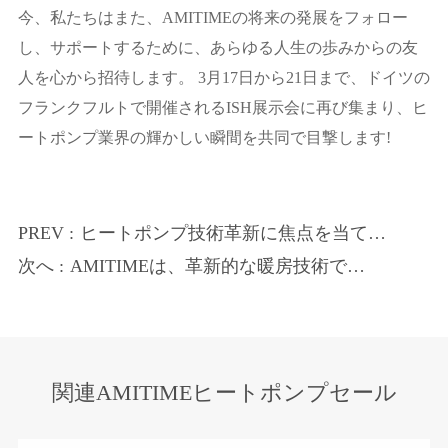
今、私たちはまた、AMITIMEの将来の発展をフォロー
し、サポートするために、あらゆる人生の歩みからの友
人を心から招待します。 3月17日から21日まで、ドイツの
フランクフルトで開催されるISH展示会に再び集まり、ヒ
ートポンプ業界の輝かしい瞬間を共同で目撃します!
PREV :
ヒートポンプ技術革新に焦点を当て
る! Ametimesは2025 ISH中国暖房展覧
次へ :
AMITIMEは、革新的な暖房技術でド
会に出席するように誘う!
イツのISH展示会で輝きます。
関連AMITIMEヒートポンプセール