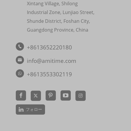
Xintang Village, Shilong
Industrial Zone, Lunjiao Street,
Shunde District, Foshan City,
Guangdong Province, China
+8613652220180

info@amitime.com

+8613553302119


フォロー