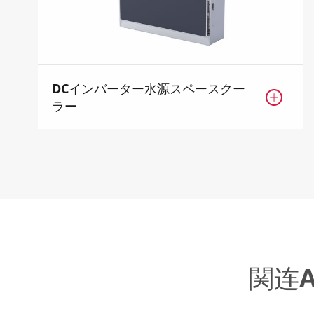
DCインバーター水源スペースクー

ラー
関连