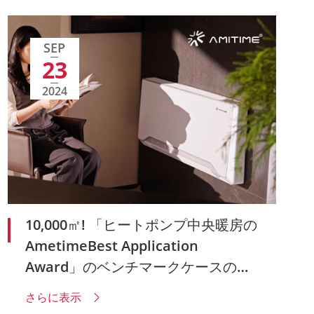
SEP
23
2024
10,000㎡! 「ヒートポンプ中央暖房の
AmetimeBest Application
Award」のベンチマークケースの分
析
さらに表示
