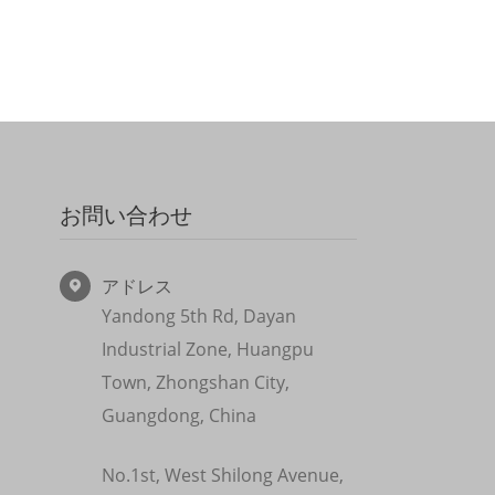
お問い合わせ
アドレス

Yandong 5th Rd, Dayan
Industrial Zone, Huangpu
Town, Zhongshan City,
Guangdong, China
No.1st, West Shilong Avenue,